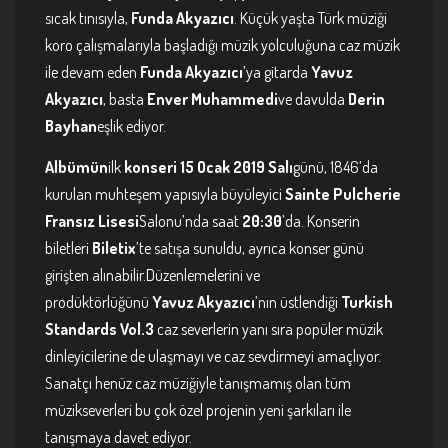
sıcak tınısıyla,
Funda Akyazıcı
. Küçük yaşta Türk müziği
koro çalışmalarıyla başladığı müzik yolculuğuna caz müzik
ile devam eden
Funda Akyazıcı
’ya gitarda
Yavuz
Akyazıcı
, basta
Enver Muhammedi
ve davulda
Derin
Bayhan
eşlik ediyor.
Albümün
ilk
konseri 15 Ocak 2019 Salı
günü, 1846’da
kurulan muhteşem yapısıyla büyüleyici
Sainte Pulcherie
Fransız Lisesi
Salonu’nda saat
20:30
’da. Konserin
biletleri
Biletix
’te satışa sunuldu, ayrıca konser günü
girişten alınabilir.Düzenlemelerini ve
prodüktörlüğünü
Yavuz Akyazıcı
’nın üstlendiği
Turkish
Standards Vol.3
caz severlerin yanı sıra popüler müzik
dinleyicilerine de ulaşmayı ve caz sevdirmeyi amaçlıyor.
Sanatçı henüz caz müziğiyle tanışmamış olan tüm
müzikseverleri bu çok özel projenin yeni şarkıları ile
tanışmaya davet ediyor.