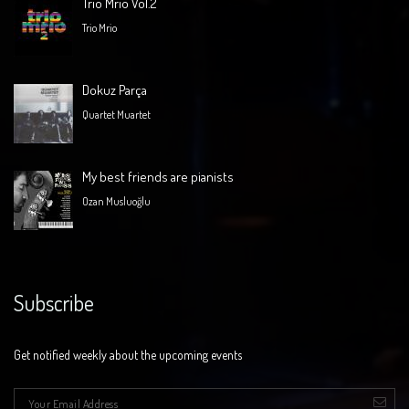
Trio Mrio Vol.2
Trio Mrio
Dokuz Parça
Quartet Muartet
My best friends are pianists
Ozan Musluoğlu
Subscribe
Get notified weekly about the upcoming events
E-mail
*