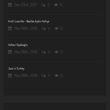
Dec 03rd, 2017
0
0
And I Love Her - Beatles Aydın Kahya
Mar 08th, 2016
0
0
Volkan Topakoğlu
Mar 08th, 2016
0
0
Jazz in Turkey
Mar 08th, 2016
0
0