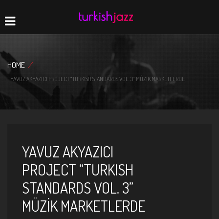
Home
Navigation
HOME
/
YAVUZ AKYAZICI PROJECT “TURKISH STANDARDS VOL. 3” MÜZİK MARKETLERDE
YAVUZ AKYAZICI
PROJECT “TURKISH
STANDARDS VOL. 3”
MÜZİK MARKETLERDE