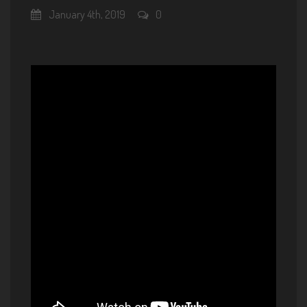
January 4th, 2019
0
Yavuz Akyazıcı Project - Turkish
Standards Vol.3 Promo