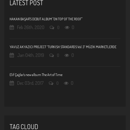
LATEST POST
HAKAN BAŞAR'S DEBUT ALBUM "ON TOP OF THE ROOF"
Feb 26th, 2020
0
0
YAVUZ AKYAZICI PROJECT “TURKISH STANDARDS Vol. 3” MÜZİK MARKETLERDE
Jan 04th, 2019
0
0
Elif Çağlar's new album The Art of Time
Dec 03rd, 2017
0
0
TAG CLOUD