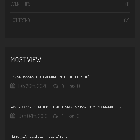
EVENT TIPS
(1)
HOT TREND
(2)
MOST VIEW
HAKAN BAŞAR'S DEBUT ALBUM "ON TOP OF THE ROOF"
Feb 26th, 2020
0
0
YAVUZ AKYAZICI PROJECT “TURKISH STANDARDS Vol. 3” MÜZİK MARKETLERDE
Jan 04th, 2019
0
0
Elif Çağlar's new album The Art of Time