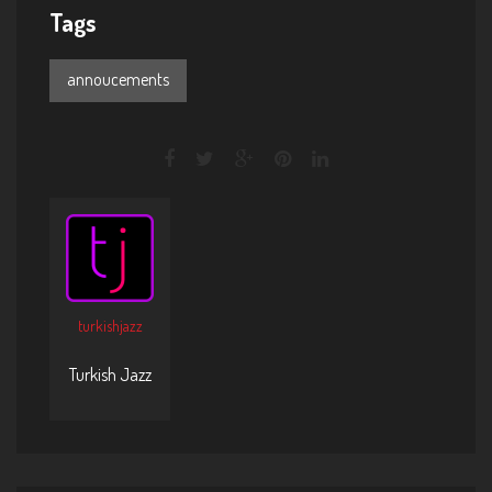
Tags
annoucements
turkishjazz
Turkish Jazz