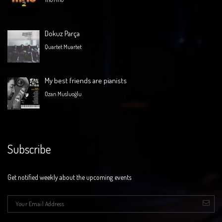
Dokuz Parça
Quartet Muartet
My best friends are pianists
Ozan Musluoğlu
Subscribe
Get notified weekly about the upcoming events
E-mail
*